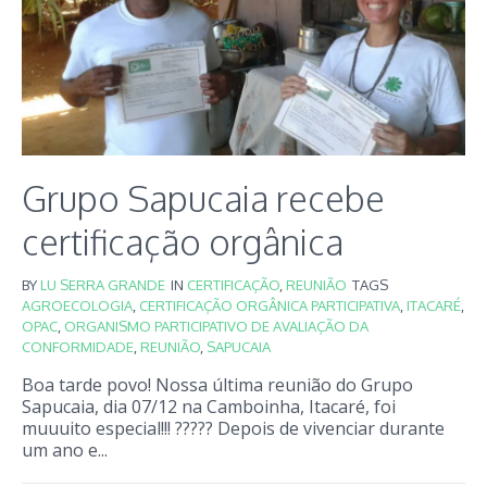
Grupo Sapucaia recebe
certificação orgânica
BY
LU SERRA GRANDE
IN
CERTIFICAÇÃO
,
REUNIÃO
TAGS
AGROECOLOGIA
,
CERTIFICAÇÃO ORGÂNICA PARTICIPATIVA
,
ITACARÉ
,
OPAC
,
ORGANISMO PARTICIPATIVO DE AVALIAÇÃO DA
CONFORMIDADE
,
REUNIÃO
,
SAPUCAIA
Boa tarde povo! Nossa última reunião do Grupo
Sapucaia, dia 07/12 na Camboinha, Itacaré, foi
muuuito especial!!! ????? Depois de vivenciar durante
um ano e...