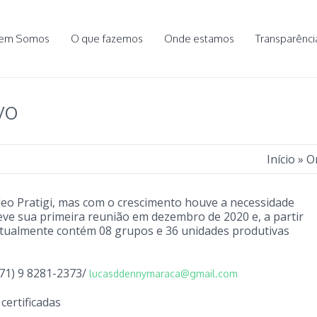
em Somos
O que fazemos
Onde estamos
Transparênci
vo
Início
»
O
eo Pratigi, mas com o crescimento houve a necessidade
eve sua primeira reunião em dezembro de 2020 e, a partir
Atualmente contém 08 grupos e 36 unidades produtivas
71) 9 8281-2373/
lucasddennymaraca@gmail.com
certificadas