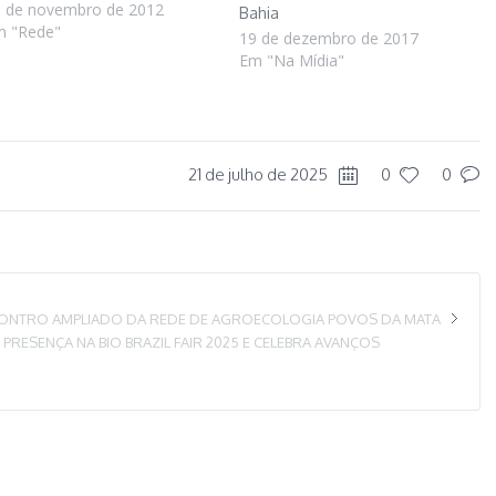
 de novembro de 2012
Bahia
m "Rede"
19 de dezembro de 2017
Em "Na Mídia"
21 de julho de 2025
0
0
ONTRO AMPLIADO DA REDE DE AGROECOLOGIA POVOS DA MATA
RESENÇA NA BIO BRAZIL FAIR 2025 E CELEBRA AVANÇOS