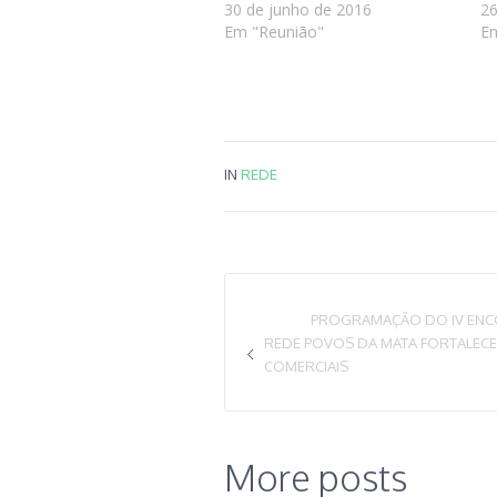
30 de junho de 2016
26
Em "Reunião"
E
IN
REDE
PROGRAMAÇÃO DO IV ENC
REDE POVOS DA MATA FORTALECE P
COMERCIAIS
More posts