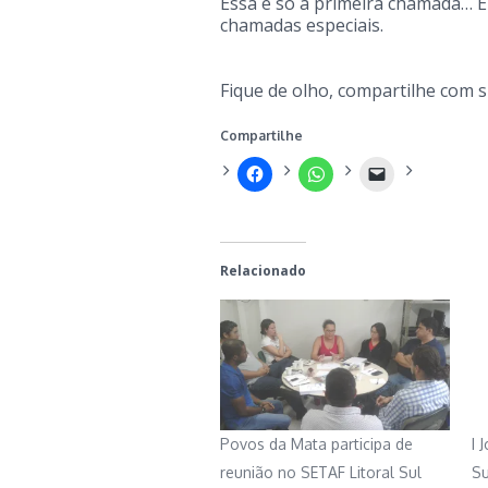
Essa é só a primeira chamada… 
chamadas especiais.
Fique de olho, compartilhe com 
Compartilhe
Relacionado
Povos da Mata participa de
I 
reunião no SETAF Litoral Sul
Su