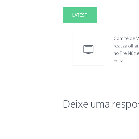
LATEST
Comitê de V
realiza olha
no Pré Núcl
Feliz
Deixe uma respo