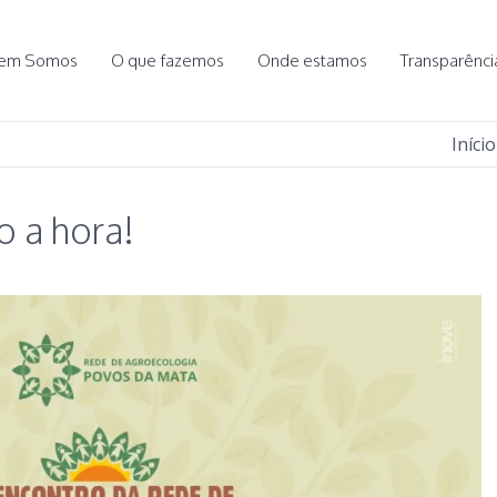
em Somos
O que fazemos
Onde estamos
Transparênci
Início
 a hora!