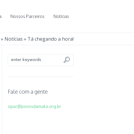
a
Nossos Parceiros
Notícias
»
Notícias
»
Tá chegando a hora!
Fale com a gente
opac@povosdamata.org.br