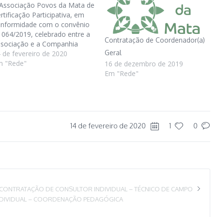
Associação Povos da Mata de
rtificação Participativa, em
nformidade com o convênio
 064/2019, celebrado entre a
Contratação de Coordenador(a)
sociação e a Companhia
Geral
 Desenvolvimento e Ação
 de fevereiro de 2020
gional (CAR), , convida
m "Rede"
16 de dezembro de 2019
 profissionais interessados a
Em "Rede"
nifestar seu
teresse em executar o serviço
 Técnico de Campo. As
ndições de participação estão
scritas na Solicitação de
14 de fevereiro de 2020
1
0
nifestação de Interesse e
rmo de Referência em anexo:
CONTRATAÇÃO DE CONSULTOR INDIVIDUAL – TÉCNICO DE CAMPO
DIVIDUAL – COORDENAÇÃO PEDAGÓGICA