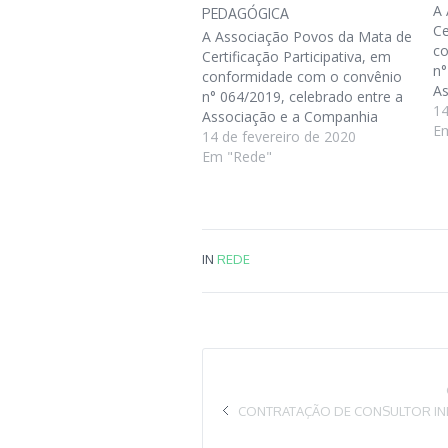
A 
PEDAGÓGICA
Ce
A Associação Povos da Mata de
co
Certificação Participativa, em
n°
conformidade com o convênio
As
n° 064/2019, celebrado entre a
de
14
Associação e a Companhia
Re
E
de Desenvolvimento e Ação
14 de fevereiro de 2020
os
Regional (CAR), , convida
Em "Rede"
ma
os profissionais interessados a
in
manifestar seu
de
interesse em executar o serviço
co
de Coordenação Pedagógica. As
de
condições de participação estão
IN
REDE
Ma
descritas na Solicitação de
Te
Manifestação de Interesse e
…
Termo de Referência em anexo:
Associação…
CONTRATAÇÃO DE CONSULTOR IN