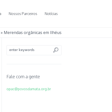
a
Nossos Parceiros
Notícias
»
Merendas orgânicas em Ilhéus
Fale com a gente
opac@povosdamata.org.br